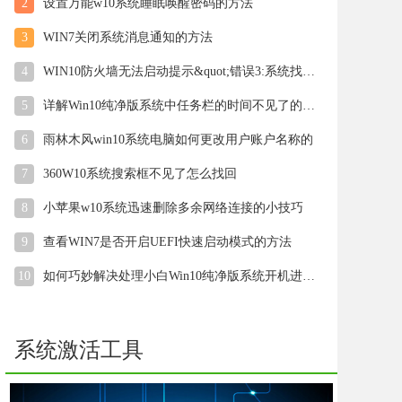
2
设置万能w10系统睡眠唤醒密码的方法
3
WIN7关闭系统消息通知的方法
4
WIN10防火墙无法启动提示&quot;错误3:系统找不到指定路径&qu
5
详解Win10纯净版系统中任务栏的时间不见了的解决步骤
6
雨林木风win10系统电脑如何更改用户账户名称的
7
360W10系统搜索框不见了怎么找回
8
小苹果w10系统迅速删除多余网络连接的小技巧
9
查看WIN7是否开启UEFI快速启动模式的方法
10
如何巧妙解决处理小白Win10纯净版系统开机进入桌面后显示黑屏
系统激活工具