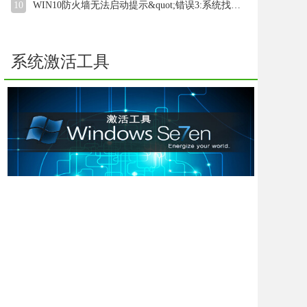
10
WIN10防火墙无法启动提示&quot;错误3:系统找不到指定路径&qu
系统激活工具