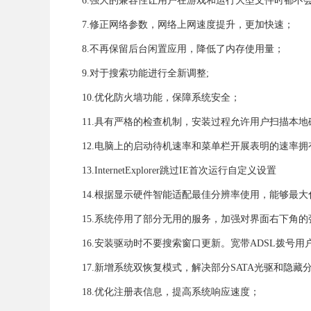
6.强大的兼容性让用户在游戏和运行大型文件时都不
7.修正网络参数，网络上网速度提升，更加快速；
8.不再保留后台闲置应用，降低了内存使用量；
9.对于搜索功能进行全新调整;
10.优化防火墙功能，保障系统安全；
11.具有严格的检查机制，安装过程允许用户扫描本
12.电脑上的启动待机速率和菜单栏开展表明的速率拥
13.InternetExplorer跳过IE首次运行自定义设置
14.根据显示硬件智能适配最佳分辨率使用，能够最
15.系统停用了部分无用的服务，加强对界面右下角的
16.安装驱动时不要搜索窗口更新。宽带ADSL拨号用
17.新增系统双恢复模式，解决部分SATA光驱和隐
18.优化注册表信息，提高系统响应速度；