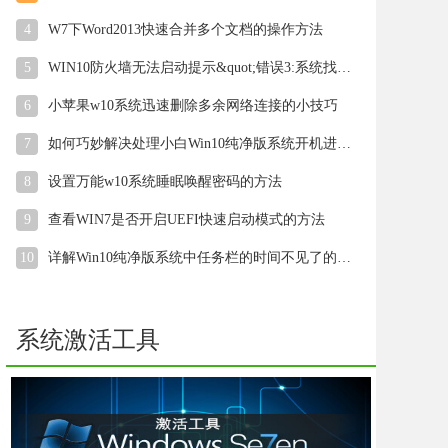
4
W7下Word2013快速合并多个文档的操作方法
5
WIN10防火墙无法启动提示&quot;错误3:系统找不到指定路径&qu
6
小苹果w10系统迅速删除多余网络连接的小技巧
7
如何巧妙解决处理小白Win10纯净版系统开机进入桌面后显示黑屏
8
设置万能w10系统睡眠唤醒密码的方法
9
查看WIN7是否开启UEFI快速启动模式的方法
10
详解Win10纯净版系统中任务栏的时间不见了的解决步骤
系统激活工具